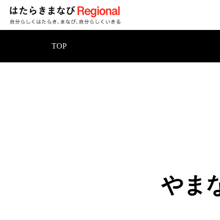
TOP
やま