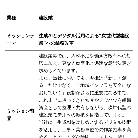
業種
建設業
ミッションテ
⽣成AIとデジタル活⽤による“次世代型建設
ーマ
業”への業務改⾰
建設業界では、⼈材不⾜や働き⽅改⾰への対
応に加え、更なる効率化と迅速な意思決定が
求められています。
また、当社においても、今後は「新しく創
る」だけでなく、「地域インフラを安全にな
おしていく」役割がさらに重要になる中で、
これまでに培ってきた知⾒やノウハウを組織
資産として整理・共有しながら、次世代型の
ミッション背
建設業モデルへの転換を⽬指しています。
景
当社は、⽣成AIをはじめとするデジタル技術
を活⽤し、⼯事・業務単位での作業効率を⾼
めることで、ムダな時間・コストを削減し、