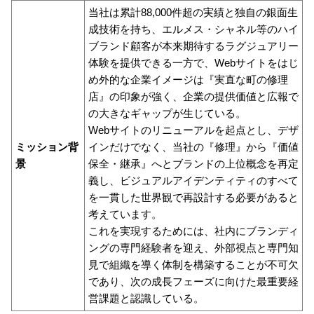
当社は累計88,000件超の実績と独自の銀面生
成技術を持ち、エルメス・シャネル等のハイ
ブランド顧客が本来期待するラグジュアリー
体験を提供できる一方で、Webサイトをはじ
め外的な企業イメージは『実直な町の修理
店』の印象が強く、企業の提供価値と広報で
の大きなギャップが生じている。
Webサイトのリニューアルを起点とし、デザ
ミッション背
インだけでなく、当社の『修理』から『価値
景
保全・継承』へとブランドの上位概念を再定
義し、ビジュアルアイデンティティのすべて
を一貫した世界観で再設計する必要があると
考えています。
これを実現するためには、社内にブランディ
ングの専門経験者を迎え、外部視点と専門知
見で組織を導く体制を構築することが不可欠
であり、次の成長フェーズに向けた最重要経
営課題と認識している。