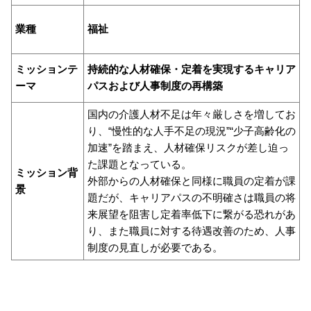
業種
福祉
ミッションテ
持続的な人材確保・定着を実現するキャリア
ーマ
パスおよび人事制度の再構築
国内の介護人材不足は年々厳しさを増してお
り、“慢性的な人手不足の現況”“少子高齢化の
加速”を踏まえ、人材確保リスクが差し迫っ
た課題となっている。
ミッション背
外部からの人材確保と同様に職員の定着が課
景
題だが、キャリアパスの不明確さは職員の将
来展望を阻害し定着率低下に繋がる恐れがあ
り、また職員に対する待遇改善のため、人事
制度の見直しが必要である。